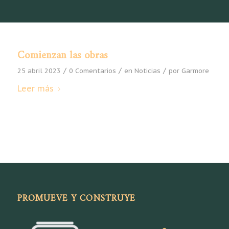
Comienzan las obras
/
/
/
25 abril 2023
0 Comentarios
en
Noticias
por
Garmore
Leer más
PROMUEVE Y CONSTRUYE